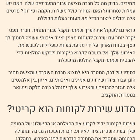
מחירים. בדוק מה כל חברה מציעה עבור התעריפים שלה. האם יש
עמלות נסתרות? האם המחיר כולל משלוח, הקמה ופירוק? פרטים
אלה יכולים ליצור הבדל משמעותי בעלות הכוללת.
כדאי גם לשקול את הערך שאתה מקבל עבור המחיר. חברה מעט
יקרה יותר עם שירות לקוחות מצוין וציוד איכותי עשויה לחסוך לך
כסף בטווח הארוך על ידי מניעת בעיות שעלולות לשבש את
האירוע שלך. אל תשכח לקרוא ביקורות ולבקש המלצות כדי
להבטיח שאתה מקבל החלטה מושכלת.
בסופו של דבר, המטרה היא למצוא חברת השכרה שמציעה מחיר
הוגן עבור ציוד ושירותים אמינים ואיכותיים. איזון בין אלמנטים
אלה יעזור להבטיח שהאירוע שלך יתנהל בצורה חלקה ויישאר
במסגרת התקציב.
מדוע שירות לקוחות הוא קריטי?
שירות לקוחות יכול לקבוע את ההצלחה או הכישלון של החוויה
שלך בעת השכרת ציוד לאירוע. חברת השכרה מגיבה ומועילה
מבטיחה שתקבל את התמיכה הנדרשת לפני האירוע, במהלכו