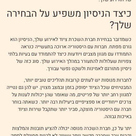
כיצד הניסיון משפיע על הבחירה
שלך?
כשמדובר בבחירת חברת השכרת ציוד לאירוע שלך, הניסיון הוא
גורם מפתח. חברות עם היסטוריה ארוכה בתעשייה כנראה
התמודדו עם מגוון מצבים ויודעות כיצד להתמודד עם בעיות בלתי
צפויות שעלולות להתעורר במהלך האירוע שלך. סוג כזה של
ניסיון מתורגם לאמינות ולשקט נפשי עבורך.
לחברות מנוסות יש לעתים קרובות תהליכים טובים יותר,
המבטיחים שכל הציוד יסופק בזמן ובמצב מצוין. יש להן גם נטייה
למגוון רחב יותר של פריטים, מה שאומר שהן יכולות לענות על
צרכים ייחודיים או ספציפיים ביעילות רבה יותר. כשאתה בוחר
חברה עם היסטוריה מוצקה, סביר יותר שתקבל שירות וציוד
באיכות גבוהה.
יתר על כן, חברת השכרה מנוסה יכולה להציע תובנות והמלצות
יקרות ערך שחברה חדשה יותר עשויה לא להיות מסוגלת לספק.