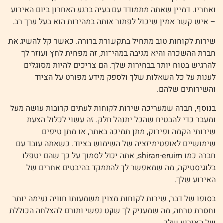
ואחריו. דמיין שאתה מתמודד עם בעיה ברגע האחרון ביום האירוע
– איש קשר אמין שיכול לפתור אותה במהירות הוא בעל ערך רב.
שירות לקוחות טוב מתחיל בתקשורת ברורה. כאשר קל להשיג את
חברת ההשכרה והיא מגיבה במהירות, זה מפחית לחץ ועוזר לך
להרגיש בטוח יותר בבחירות שלך. הם צריכים להיות מסוגלים
לענות על כל השאלות שלך ולספק מידע מפורט על הציוד
והשירותים שלהם.
בנוסף, חברה שמעריכה שירות לקוחות לעתים קרובות עושה מעל
ומעבר כדי להבטיח שהכל יתנהל חלק. זה עשוי לכלול הצעת
שירותי הקמה ופירוק, מתן תמיכה באתר, או מתן טיפים
שימושיים לאופטימיזציה של השימוש בציוד. כשאתה עובד עם
חברה כמו shiran-eruim, אתה יכול לסמוך על כך שהם יטפלו
בלוגיסטיקה, מה שמאפשר לך להתמקד בהיבטים אחרים של
האירוע שלך.
בסופו של דבר, שירות לקוחות מצוין משמעותו חוויה נעימה יותר
וחסרת טרחה, מה שמעניק לך שקט נפשי ותורם להצלחה הכוללת
של האירוע שלך.