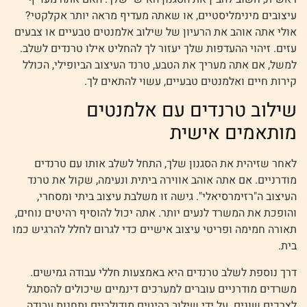
עיצובים מינימליסטיים, או שאתה מעדיף מראה יותר אקלקטי?
אולי אתה אוהב את הרעיון של שילוב אלמנטים טבעיים או צבעים
עזים. זיהוי ההעדפות שלך יעזור לך להחליט אילו טרנדים לשלב.
למשל, אם אתה מעריך את הטבע, טרנד העיצוב הביופילי, הכולל
קירות חיים ואלמנטים טבעיים, עשוי להתאים לך.
שילוב טרנדים עם אלמנטים
מותאמים אישית
לאחר שזיהית את הסגנון שלך, התחל לשלב אותו עם טרנדים
מודרניים. אם אתה אוהב אווירה ביתית ונעימה, שקול את טרנד
העיצוב ה"רזימרסיאלי". גישה זו משלבת עיצוב ביתי ומסחרי,
והופכת את המשרד לנעים יותר. אתה יכול להוסיף רהיטים נוחים,
תאורה חמימה ופריטי עיצוב אישיים כדי לגרום לחלל להרגיש כמו
בית.
דרך נוספת לשלב טרנדים היא באמצעות חללי עבודה גמישים.
משרדים מודרניים עוברים למערכים דינמיים שיכולים להסתגל
לצרכים שונים. על ידי שילוב רהיטים מודולריים ותחנות עבודה