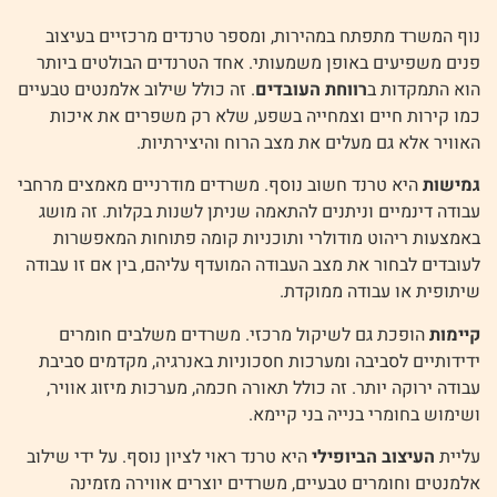
נוף המשרד מתפתח במהירות, ומספר טרנדים מרכזיים בעיצוב
פנים משפיעים באופן משמעותי. אחד הטרנדים הבולטים ביותר
הוא התמקדות ב
רווחת העובדים
. זה כולל שילוב אלמנטים טבעיים
כמו קירות חיים וצמחייה בשפע, שלא רק משפרים את איכות
האוויר אלא גם מעלים את מצב הרוח והיצירתיות.
גמישות
היא טרנד חשוב נוסף. משרדים מודרניים מאמצים מרחבי
עבודה דינמיים וניתנים להתאמה שניתן לשנות בקלות. זה מושג
באמצעות ריהוט מודולרי ותוכניות קומה פתוחות המאפשרות
לעובדים לבחור את מצב העבודה המועדף עליהם, בין אם זו עבודה
שיתופית או עבודה ממוקדת.
קיימות
הופכת גם לשיקול מרכזי. משרדים משלבים חומרים
ידידותיים לסביבה ומערכות חסכוניות באנרגיה, מקדמים סביבת
עבודה ירוקה יותר. זה כולל תאורה חכמה, מערכות מיזוג אוויר,
ושימוש בחומרי בנייה בני קיימא.
עליית
העיצוב הביופילי
היא טרנד ראוי לציון נוסף. על ידי שילוב
אלמנטים וחומרים טבעיים, משרדים יוצרים אווירה מזמינה