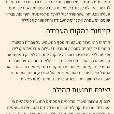
גמישות זו חיונית בעולם שבו מודלים של עבודה היברידית הופכים
לנורמה. היכולת לעבור בין עמדות עבודה אישיות לאזורי שיתוף
פעולה מבטיחה שהמשרד יכול להתאים לסגנונות והעדפות עבודה
שונים, ומשפרת את זרימת העבודה והתקשורת הכוללת.
קיימות במקום העבודה
קיימות היא טרנד משמעותי נוסף המשפיע על עבודת המשרד.
חומרים ידידותיים לסביבה ומערכות יעילות אנרגטית מקבלים
עדיפות ליצירת סביבות עבודה ירוקות יותר. זה לא רק מפחית את
טביעת הרגל הסביבתית של המשרד, אלא גם מהדהד עם עובדים
המעריכים קיימות. יישום פרקטיקות בנות קיימא יכול להגביר את
המורל של העובדים ואת המוניטין של החברה, והופך את מקום
העבודה למושך יותר עבור עובדים נוכחיים ופוטנציאליים.
יצירת תחושת קהילה
לבסוף, עיצובי משרד מודרניים מטפחים תחושת קהילתיות בין
העובדים. מרחבים קהילתיים, כמו טרקלינים ומטבחים משותפים,
מעודדים אינטראקציה ושיתוף פעולה. אזורים אלה עוזרים לבנות