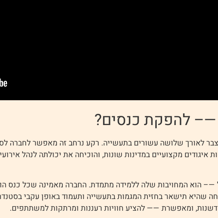
 —– להפקת כנסים?
נצבר לאורך שלושה עשורים בתעשייה. רקע נרחב זה מאפשר לחברה לס
 איגודים מקצועיים במדינות שונות, והוכיחה את יכולתה לנהל אירועים
 —– הוא המחויבות שלה ללמידה מתמדת. החברה מאמינה שכל כנס הוא
יחה שהיא תישאר בחזית המגמות בתעשייה ותעמוד באופן עקבי בסטנדר
שנות, ומאפשרת —— להציע חוויות רעננות ומרתקות למשתתפים.