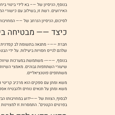
בנוסף, הניסיון של —– בא לידי ביטוי ב
האירועים. רשת זו, בשילוב עם כישורי 
לסיכום, הניסיון הנרחב של —— המחויבו
כיצד —— מבטיחה בי
חברת ——– מתגאה בתשומת לב קפדנית ל
שלהם לגייס חסויות ביעילות. על ידי ה
בנוסף, ———- משתמשת במערכות שיווק עדכ
שיעורי השתתפות גבוהים. מאמצי השיוו
משתתפים פוטנציאליים.
משא ומתן עם ספקים הוא מרכיב קריטי נ
משא ומתן על תנאים נוחים ולהבטיח אספקה
לבסוף, הצוות של ——ידוע במחויבותו הב
בפרטים הקטנים". התמסרות זו למצוינות