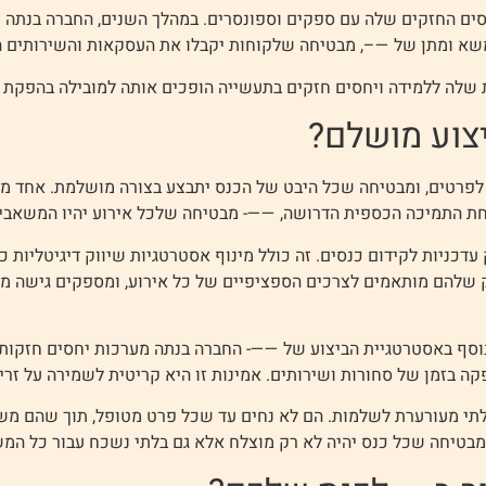
יחסים החזקים שלה עם ספקים וספונסרים. במהלך השנים, החברה בנתה
המשא ומתן של —–, מבטיחה שלקוחות יקבלו את העסקאות והשירותים ה
ת שלה ללמידה ויחסים חזקים בתעשייה הופכים אותה למובילה בהפקת
צוע מושלם?
פרטים, ומבטיחה שכל היבט של הכנס יתבצע בצורה מושלמת. אחד מ
בטחת התמיכה הכספית הדרושה, ——- מבטיחה שלכל אירוע יהיו המשאבי
ניות לקידום כנסים. זה כולל מינוף אסטרטגיות שיווק דיגיטליות כד
ק שלהם מותאמים לצרכים הספציפיים של כל אירוע, ומספקים גישה 
וסף באסטרטגיית הביצוע של ——- החברה בנתה מערכות יחסים חזקות 
 ​​בזמן של סחורות ושירותים. אמינות זו היא קריטית לשמירה על זר
לתי מעורערת לשלמות. הם לא נחים עד שכל פרט מטופל, תוך שהם מ
 מבטיחה שכל כנס יהיה לא רק מוצלח אלא גם בלתי נשכח עבור כל המ