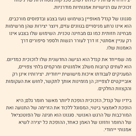
זכוכית עם רגישויות אמנותיות מודרניות.
סגנונו של קנדל מאופיין בשימוש נועז בצבע ובדפוסים מורכבים.
הוא אינו נרתע מניסויים בגוונים עזים, ויוצר יצירות שהן מרשימות
מבחינה חזותית כמו גם מבחינה טכנית. השימוש שלו בצבע אינו
רק עניין אסתטי; זו דרך לעורר רגשות ולספר סיפורים דרך
האמנות שלו.
מה שמייחד את קנדל הוא הגישה החדשנית שלו לזכוכית כמדיום.
הוא לעתים קרובות משלב אלמנטים ומרקמים בלתי צפויים,
המעניקים לעבודתו איכות מישושית ייחודית. יצירותיו אינן רק
אובייקטים לצפייה; הן מזמינות אותך לתקשר, לחוש את העקומות
והקצוות החלקים.
בידיו של קנדל, הזכוכית הופכת ליותר מאשר חומר גלם; היא
הופכת לאמצעי ביטוי, המסוגל ללכוד את הזרימה של התנועה ואת
המורכבות של הרגש האנושי. סגנונו הוא חגיגה של הפוטנציאל
של החומר וחזונו של האמן כאחד, ההופכת כל יצירה לשיא
אמנותי ייחודי.