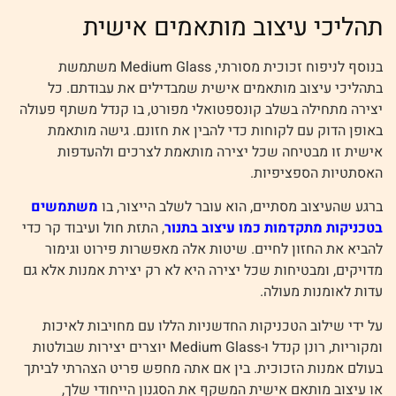
תהליכי עיצוב מותאמים אישית
בנוסף לניפוח זכוכית מסורתי, Medium Glass משתמשת
בתהליכי עיצוב מותאמים אישית שמבדילים את עבודתם. כל
יצירה מתחילה בשלב קונספטואלי מפורט, בו קנדל משתף פעולה
באופן הדוק עם לקוחות כדי להבין את חזונם. גישה מותאמת
אישית זו מבטיחה שכל יצירה מותאמת לצרכים ולהעדפות
האסתטיות הספציפיות.
ברגע שהעיצוב מסתיים, הוא עובר לשלב הייצור, בו
משתמשים
בטכניקות מתקדמות כמו עיצוב בתנור
, התזת חול ועיבוד קר כדי
להביא את החזון לחיים. שיטות אלה מאפשרות פירוט וגימור
מדויקים, ומבטיחות שכל יצירה היא לא רק יצירת אמנות אלא גם
עדות לאומנות מעולה.
על ידי שילוב הטכניקות החדשניות הללו עם מחויבות לאיכות
ומקוריות, רונן קנדל ו-Medium Glass יוצרים יצירות שבולטות
בעולם אמנות הזכוכית. בין אם אתה מחפש פריט הצהרתי לביתך
או עיצוב מותאם אישית המשקף את הסגנון הייחודי שלך,