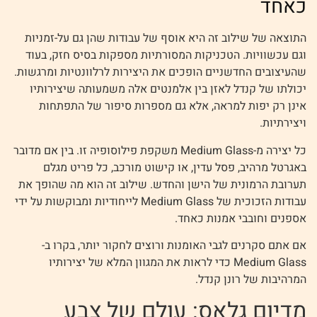
כאחד
התוצאה של שילוב זה היא אוסף של עבודות שהן גם על-זמניות
וגם עכשוויות. הטכניקות המסורתיות מספקות בסיס חזק, בעוד
שהעיצובים החדשניים הופכים את היצירות לרלוונטיות ומרגשות.
יכולתו של קנדל לאזן בין אלמנטים אלה משמעותה שיצירותיו
אינן רק יפות למראה, אלא גם מספרות סיפור של התפתחות
ויצירתיות.
כל יצירה מ-Medium Glass משקפת פילוסופיה זו. בין אם מדובר
באגרטל מרהיב, פסל עדין, או קישוט מורכב, כל פריט מגלם
תערובת הרמונית של הישן והחדש. שילוב זה הוא מה שהופך את
עבודות הזכוכית של Medium Glass לייחודיות ומבוקשות על ידי
אספנים וחובבי אמנות כאחד.
אם אתם סקרנים לגבי האומנות ורוצים לחקור יותר, בקרו ב-
Medium Glass כדי לראות את המגוון המלא של יצירותיו
המרהיבות של רונן קנדל.
מדיום גלאס: עולם של צבע